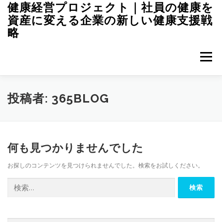
コ
健康経営プロジェクト｜社員の健康を
ン
資産に変える企業の新しい健康支援戦
テ
略
ン
ツ
へ
メニュー
ス
キ
ッ
プ
投稿者:
365BLOG
何も見つかりませんでした
お探しのコンテンツを見つけられませんでした。検索をお試しください。
検
索: